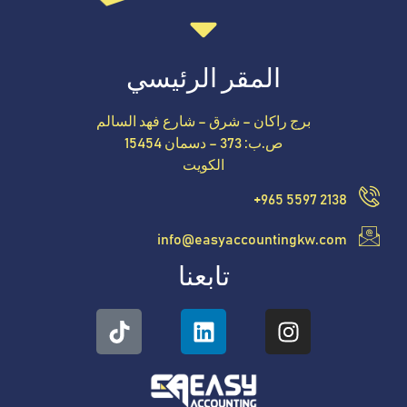
المقر الرئيسي
برج راكان – شرق – شارع فهد السالم
ص.ب: 373 – دسمان 15454
الكويت
+965 5597 2138
info@easyaccountingkw.com
تابعنا